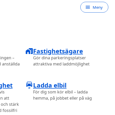
Meny
Fastighetsägare
ningen –
Gör dina parkeringsplatser
l anställda
attraktiva med laddmöjlighet
ghet
Ladda elbil
vis
För dig som kör elbil – ladda
n att
hemma, på jobbet eller på väg
 och stärk
 fossilfri