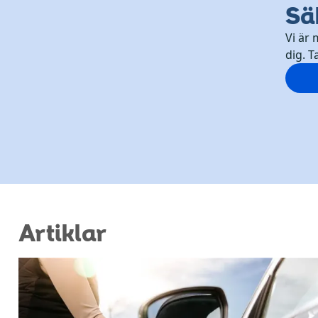
Sä
Vi är 
dig. T
Artiklar