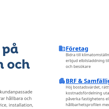
 på
Företag
Bidra till klimatomställ
n och
erbjud elbilsladdning til
och besökare
BRF & Samfälli
Höj bostadsvärdet, rätt
h kundanpassade
kostnadsfördelning uta
rar hållbara och
påverka fastighetens el
e, installation,
hållbarhetsprofilen med