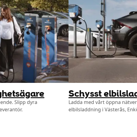
ighetsägare
Schysst elbilsla
oende. Slipp dyra
Ladda med vårt öppna nätverk
everantör.
elbilsladdning i Västerås, En