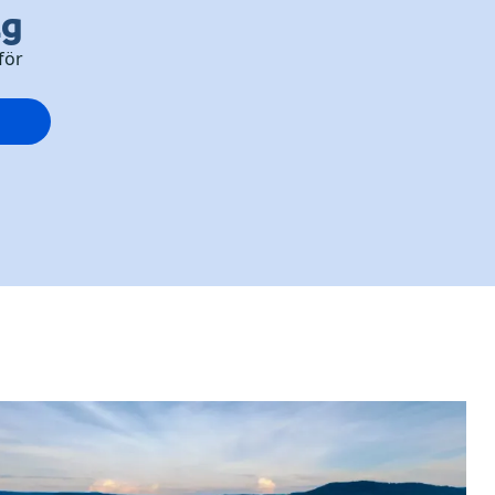
ng
för