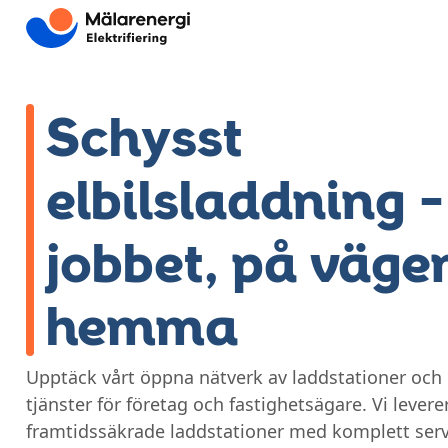
Hoppa till huvudinnehåll
Schysst
elbilsladdning –
jobbet, på väge
hemma
Upptäck vårt öppna nätverk av laddstationer oc
tjänster för företag och fastighetsägare. Vi levere
framtidssäkrade laddstationer med komplett servic