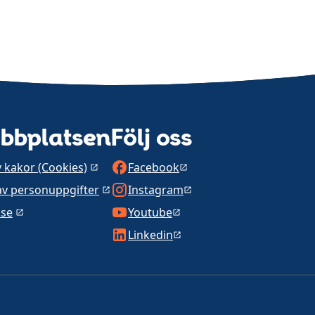
bbplatsen
Följ oss
 kakor (Cookies)
Facebook
av personuppgifter
Instagram
.se
Youtube
Linkedin