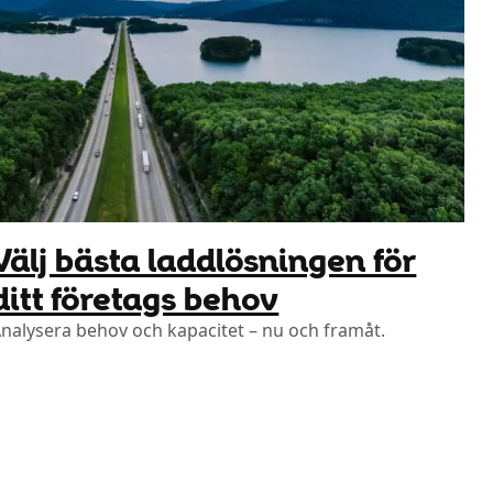
Välj bästa laddlösningen för
‍‍‌‌‍‌ ‌‍‍‌‌‍ ‍​‍​‍​ ‍‍​‍​‍‌ ​ ‌‍​‌‌‍ ‍‌‍‍‌‌ ‌​‌ ‍‌​‍ ‍‌‍‍‌‌‍ ​‍​‍​‍ ​​‍​‍‌‍‍​‌ ​‍‌‍‌‌‌‍‌‍​‍​‍​ ‍‍​‍​‍‌‍‍​‌ ‌​‌ ‌​‌ ​​‌ ​ ​ ‍‍​‍ ​‍ ‌ ​ ‌‍​‌‌‍ ‍‌‍‍‌‌ ‌​‌ ‍‌​‍ ‍‌‍ ‌‌‍​‌‌‍ ​‌‍​‌‌ ​‍‌‍‌‌‌‍ ‍‌‍‌‌‌ ​‍‌‍‌ ‌‍‍‌​‍ ‍‌ ​ ‌‍‌‌​‍ ‌‍‍‌‌‍ ‍‌ ‌​‌‍‌‌‌‍ ‍‌ ‌​​‍ ‌‍‌‌‌‍‌​‌‍‍‌‌ ‌​​‍ ‌‍ ‌‌‍ ‌‍‌​‌‍‌‌​ ‌‌ ​​‌ ​‍‌‍‌‌‌ ​ ‌‍‌‌‌‍ ‍‌ ‌​‌‍​‌‌ ‌​‌‍‍‌‌‍ ‌‍ ‍​ ‍ ‌‍‍‌‌‍‌​​ ‌​ ​ ​ ‌‌‌‍​‍​ ‌‌​ ‌ ​ ​‌‌‍​‌​ ‌‍​‍ ‌​ ​​​ ‌‌‌‍​ ​ ‌ ​‍ ‌​ ‌​​ ‍‌​ ‌‍‌‍​‌​‍ ‌​ ‍​​ ​ ​ ‌‌​ ‌ ​‍ ‌​ ‍‌​ ​‌​ ​‌​ ‌‍​ ‌‌​ ‌‌​ ​ ​ ‌‌‌‍‌‍​ ‌‌​ ​​‌‍‌‌​ ‍ ‌ ‌​‌ ‍‌‌ ​​‌‍‌‌​ ‌‌‍ ‌‌‍‌‌‌​​‌‌ ​‍‌ ‌​‌‍‍‌‌‍​ ‌‍ ​‌‍‌‌‌‌​​‌‍​‌‌‍‌ ‌‍‌‌​ ‍ ‌ ​​‌‍​‌‌ ‌​‌‍‍​​ ‌‌‍‍‌‌‍ ‍‌ ‌​‌ ​‍‌‍ ‌‌​ ‌‍‌‌‌‍​ ‌ ‌​‌‍‍‌‌‍ ‌‍ ‍​‍ ‍‌ ‌​‌‍‍‌‌ ‌​‌‍ ​‌‍‌‌​ ‌‍​‍‌‍​‌‌ ​ ‌‍‌‌‌‌‌‌‌ ​‍‌‍ ​​ ‌‌‍‍​‌ ‌​‌ ‌​‌ ​​‌ ​ ​‍‌‌​ ​ ‌​​‌​‍‌‌​ ​‍‌​‌‍​‍‌‌​ ​‍‌​‌‍‌ ​ ‌‍​‌‌‍ ‍‌‍‍‌‌ ‌​‌ ‍‌​‍ ‍‌‍ ‌‌‍​‌‌‍ ​‌‍​‌‌ ​‍‌‍‌‌‌‍ ‍‌‍‌‌‌ ​‍‌‍‌ ‌‍‍‌​‍ ‍‌ ​ ‌‍‌‌​‍‌‍‌‍‍‌‌‍‌​​ ‌​ ​ ​ ‌‌‌‍​‍​ ‌‌​ ‌ ​ ​‌‌‍​‌​ ‌‍​‍ ‌​ ​​​ ‌‌‌‍​ ​ ‌ ​‍ ‌​ ‌​​ ‍‌​ ‌‍‌‍​‌​‍ ‌​ ‍​​ ​ ​ ‌‌​ ‌ ​‍ ‌​ ‍‌​ ​‌​ ​‌​ ‌‍​ ‌‌​ ‌‌​ ​ ​ ‌‌‌‍‌‍​ ‌‌​ ​​‌‍‌‌​‍‌‍‌ ‌​‌ ‍‌‌ ​​‌‍‌‌​ ‌‌‍ ‌‌‍‌‌‌​​‌‌ ​‍‌ ‌​‌‍‍‌‌‍​ ‌‍ ​‌‍‌‌‌‌​​‌‍​‌‌‍‌ ‌‍‌‌​‍‌‍‌ ​​‌‍​‌‌ ‌​‌‍‍​​ ‌‌‍‍‌‌‍ ‍‌ ‌​‌ ​‍‌‍ ‌‌​ ‌‍‌‌‌‍​ ‌ ‌​‌‍‍‌‌‍ ‌‍ ‍​‍ ‍‌ ‌​‌‍‍‌‌ ‌​‌‍ ​‌‍‌‌​‍​‍‌ ‌
nalysera behov och kapacitet – nu och framåt.