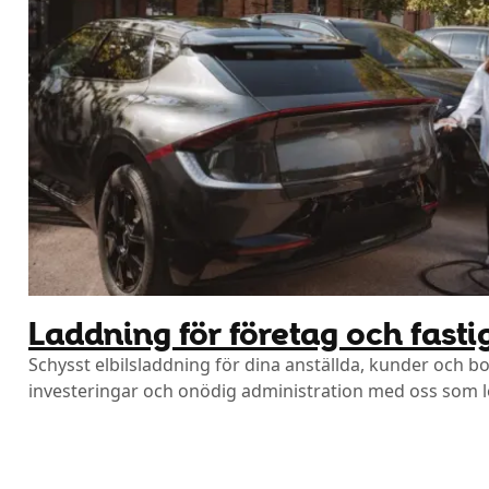
Laddning för företag och fast
Schysst elbilsladdning för dina anställda, kunder och b
investeringar och onödig administration med oss som l